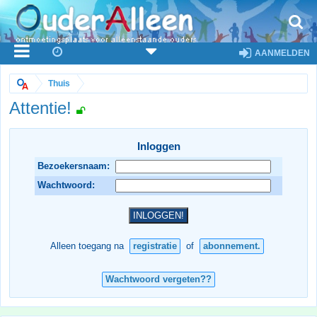
AANMELDEN
Thuis
Attentie!
Inloggen
Bezoekersnaam:
Wachtwoord:
Alleen toegang na
registratie
of
abonnement.
Wachtwoord vergeten??