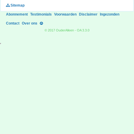
Sitemap
Abonnement
Testimonials
Voorwaarden
Disclaimer
Ingezonden
Contact
Over ons
© 2017 OuderAlleen - OA 3.3.0