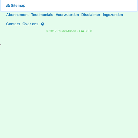
Sitemap
Abonnement
Testimonials
Voorwaarden
Disclaimer
Ingezonden
Contact
Over ons
© 2017 OuderAlleen - OA 3.3.0