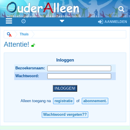
AANMELDEN
Thuis
Attentie!
Inloggen
Bezoekersnaam:
Wachtwoord:
Alleen toegang na
registratie
of
abonnement.
Wachtwoord vergeten??