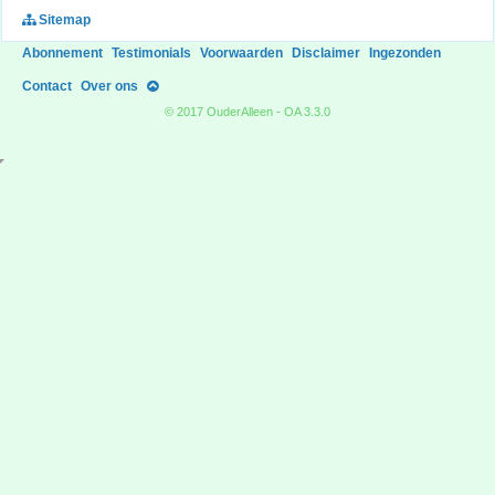
Sitemap
Abonnement
Testimonials
Voorwaarden
Disclaimer
Ingezonden
Contact
Over ons
© 2017 OuderAlleen - OA 3.3.0