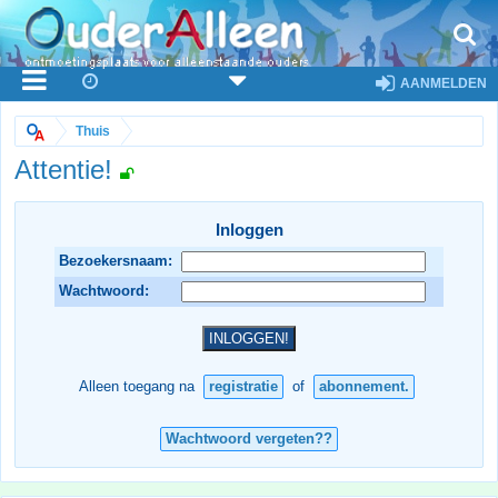
AANMELDEN
Thuis
Attentie!
Inloggen
Bezoekersnaam:
Wachtwoord:
Alleen toegang na
registratie
of
abonnement.
Wachtwoord vergeten??