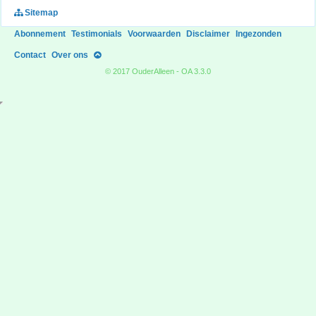
Sitemap
Abonnement
Testimonials
Voorwaarden
Disclaimer
Ingezonden
Contact
Over ons
© 2017 OuderAlleen - OA 3.3.0