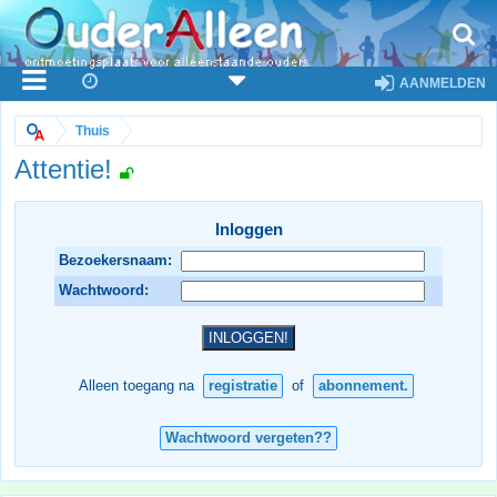
AANMELDEN
Thuis
Attentie!
Inloggen
Bezoekersnaam:
Wachtwoord:
Alleen toegang na
registratie
of
abonnement.
Wachtwoord vergeten??