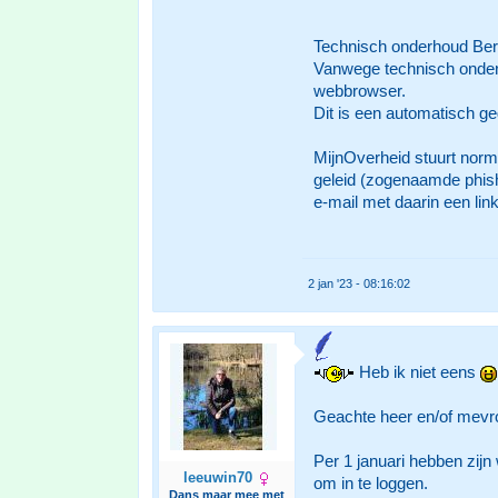
Technisch onderhoud Ber
Vanwege technisch onderho
webbrowser.
Dit is een automatisch ge
MijnOverheid stuurt norm
geleid (zogenaamde phish
e-mail met daarin een lin
2 jan '23 - 08:16:02
Heb ik niet eens
Geachte heer en/of mevr
Per 1 januari hebben zijn
leeuwin70
om in te loggen.
Dans maar mee met