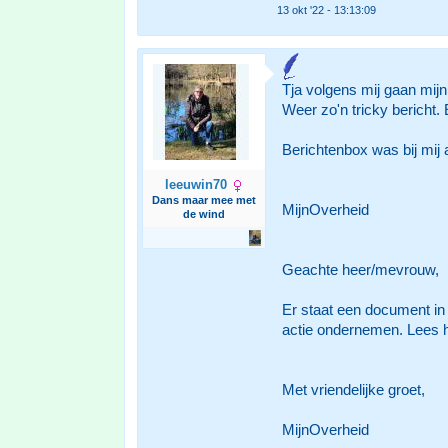
13 okt '22 - 13:13:09
Tja volgens mij gaan mij
Weer zo'n tricky bericht.
Berichtenbox was bij mij 
leeuwin70
Dans maar mee met
MijnOverheid
de wind
Geachte heer/mevrouw,
Er staat een document in
actie ondernemen. Lees h
Met vriendelijke groet,
MijnOverheid