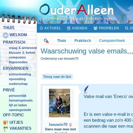
THUIS
ACTUEEL
AGENDA
PROFIELEN
Z
WELKOM
Thuis
Praktisch
ComputerHoek
PRAKTISCH
vraag & antwoord
Waarschuwing valse emails,,
klussen
koken
&
computers
Onderwerp van leeuwin70
ingezonden
ERVARINGEN
echtscheiding
Terug naar de lijst
opvoeding
ouderschap
PRIVÉ
persoonlijk
Valse mail van 'Eneco' ov
hersenspinsels
lijf en leden
samengesteld
Er is een valse e-mail in
OFF-TOPIC
een bedrag van zo'n 400 e
UITJES
leeuwin70
scannen die naar een mal
VAKANTIES
Dans maar mee met