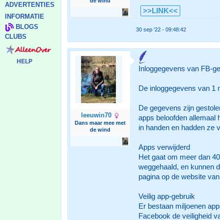
de wind
ADVERTENTIES
>>LINK<<
INFORMATIE
BLOGS
30 sep '22 - 09:48:42
CLUBS
HELP
Inloggegevens van FB-ge
De inloggegevens van 1 m
De gegevens zijn gestole
leeuwin70
apps beloofden allemaal 
Dans maar mee met
in handen en hadden ze v
de wind
Apps verwijderd
Het gaat om meer dan 400
weggehaald, en kunnen du
pagina op de website va
Veilig app-gebruik
Er bestaan miljoenen apps
Facebook de veiligheid va