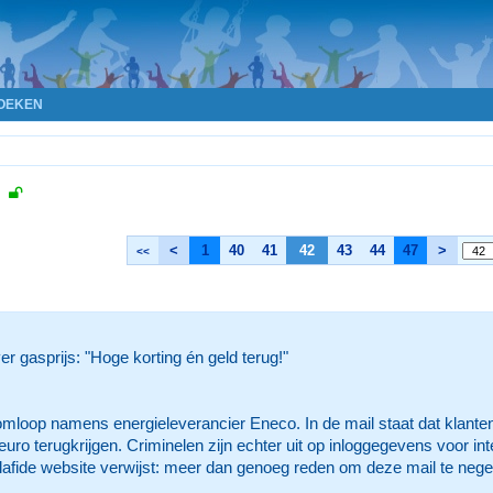
OEKEN
,
<
1
40
41
42
43
44
47
>
<<
er gasprijs: "Hoge korting én geld terug!"
 omloop namens energieleverancier Eneco. In de mail staat dat klant
uro terugkrijgen. Criminelen zijn echter uit op inloggegevens voor i
afide website verwijst: meer dan genoeg reden om deze mail te neger