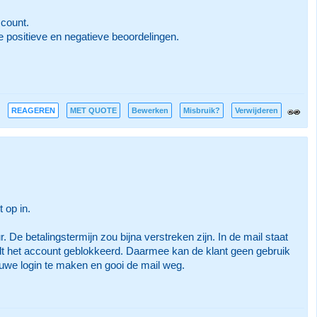
count.
e positieve en negatieve beoordelingen.
REAGEREN
MET QUOTE
Bewerken
Misbruik?
Verwijderen
 op in.
. De betalingstermijn zou bijna verstreken zijn. In de mail staat
wordt het account geblokkeerd. Daarmee kan de klant geen gebruik
euwe login te maken en gooi de mail weg.