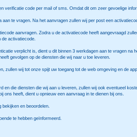
 verificatie code per mail of sms. Omdat dit om zeer gevoelige informa
a aan te vragen. Na het aanvragen zullen wij per post een activatiec
atiecode aanvragen. Zodra u de activatiecode heeft aangevraagd zullen
 de activatiecode.
icatie verplicht is, dient u dit binnen 3 werkdagen aan te vragen na h
heeft gevolgen op de diensten die wij naar u toe leveren.
en, zullen wij tot onze spijt uw toegang tot de web omgeving en de ap
rd en die diensten die wij aan u leveren, zullen wij ook eventueel ko
ij ons heeft, dient u opnieuw een aanvraag in te dienen bij ons.
g bekijken en beoordelen.
doende te hebben geïnformeerd.