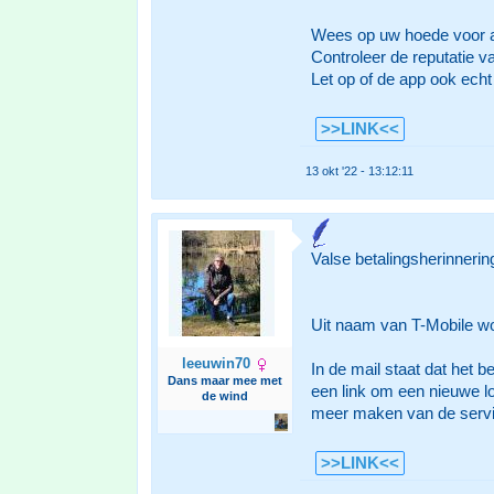
Wees op uw hoede voor ap
Controleer de reputatie v
Let op of de app ook echt 
>>LINK<<
13 okt '22 - 13:12:11
Valse betalingsherinnerin
Uit naam van T-Mobile wor
leeuwin70
In de mail staat dat het b
Dans maar mee met
een link om een nieuwe lo
de wind
meer maken van de service
>>LINK<<