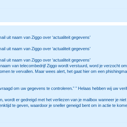
il uit naam van Ziggo over ‘actualiteit gegevens’
il uit naam van Ziggo over ‘actualiteit gegevens’
il uit naam van Ziggo over ‘actualiteit gegevens’
t naam van telecombedrijf Ziggo wordt verstuurd, word je verzocht om je
komen te vervallen. Maar wees alert, het gaat hier om een phishingmai
raagd om uw gegevens te controleren." " Helaas hebben wij uw verifi
n, wordt er gedreigd met het verliezen van je mailbox wanneer je niet 
enktijd te geven, waardoor je sneller geneigd bent om in actie te kom