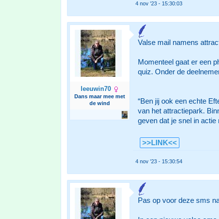
4 nov '23 - 15:30:03
Valse mail namens attracti
Momenteel gaat er een phi
quiz. Onder de deelnemer
leeuwin70
Dans maar mee met
“Ben jij ook een echte Eft
de wind
van het attractiepark. Bi
geven dat je snel in actie
>>LINK<<
4 nov '23 - 15:30:54
Pas op voor deze sms na