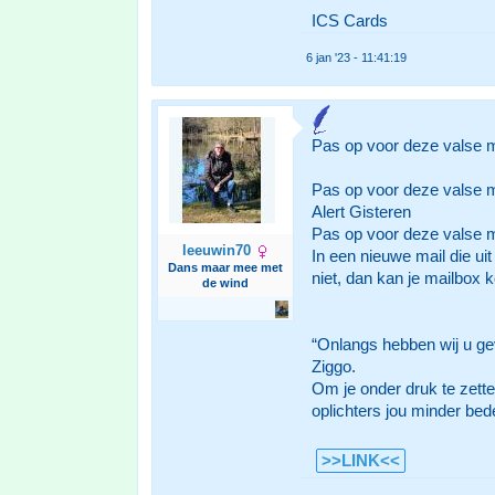
ICS Cards
6 jan '23 - 11:41:19
Pas op voor deze valse ma
Pas op voor deze valse ma
Alert Gisteren
Pas op voor deze valse ma
leeuwin70
In een nieuwe mail die ui
Dans maar mee met
niet, dan kan je mailbox 
de wind
“Onlangs hebben wij u gev
Ziggo.
Om je onder druk te zette
oplichters jou minder bed
>>LINK<<