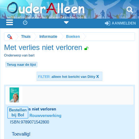
AANMELDEN
Thuis
Informatie
Boeken
Met verlies niet verloren
Onderwerp van bart
Terug naar de lijst
x
FILTER:
alleen het bericht van Ditty
Met verlies niet verloren
Bestellen
bij Bol
Categorie:
Rouwverwerking
ISBN:9789071542800
Toevallig!