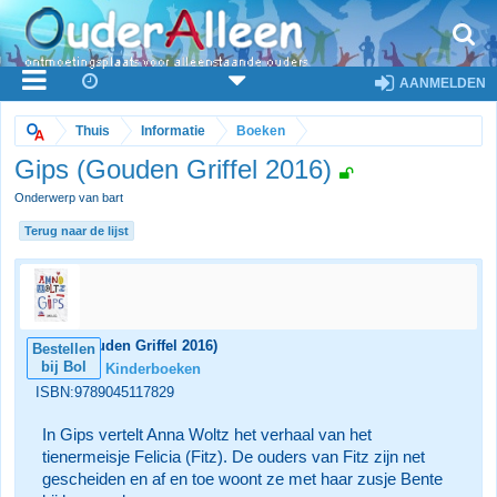
AANMELDEN
Thuis
Informatie
Boeken
Gips (Gouden Griffel 2016)
Onderwerp van bart
Terug naar de lijst
Gips (Gouden Griffel 2016)
Bestellen
bij Bol
Categorie:
Kinderboeken
ISBN:9789045117829
In Gips vertelt Anna Woltz het verhaal van het
tienermeisje Felicia (Fitz). De ouders van Fitz zijn net
gescheiden en af en toe woont ze met haar zusje Bente