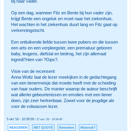
bij haar vader.
Op een dag, wanneer Fitz en Bente bij hun vader zijn,
krijgt Bente een ongeluk en moet naar het ziekenhuis.
Het wachten in het ziekenhuis duurt lang en Fitz gaat op
verkenningstocht.
Een ontluikende liefde tussen twee pubers en die tussen
een arts en een verpleegster, een prematuur geboren
baby, leugens, diefstal en bedrog, het zijn allemaal
ingredi?nten van ?Gips?.
Visie van de recensent
Anna Woltz laat de lezer meekijken in de gedachtegang
van een tienermeisje dat moeite heeft met de scheiding
van haar ouders. De manier waarop de auteur beschrijft
wat allerlei gebeurtenissen en emoties met een tiener
doen, zijn zeer herkenbaar. Zowel voor de jeugdige als
voor de volwassen lezer.
5 okt '16 - 10:39:09
/ 27 nov '20 - 14:54:45
REAGEREN
MET QUOTE
Bewerken
Misbruik?