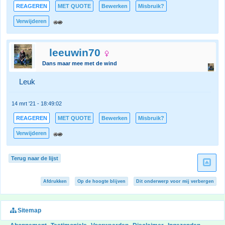
REAGEREN
MET QUOTE
Bewerken
Misbruik?
Verwijderen
leeuwin70
Dans maar mee met de wind
Leuk
14 mrt '21 - 18:49:02
REAGEREN
MET QUOTE
Bewerken
Misbruik?
Verwijderen
Terug naar de lijst
Afdrukken
Op de hoogte blijven
Dit onderwerp voor mij verbergen
Sitemap