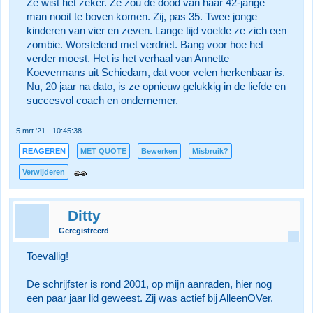
Ze wist het zeker. Ze zou de dood van haar 42-jarige
man nooit te boven komen. Zij, pas 35. Twee jonge
kinderen van vier en zeven. Lange tijd voelde ze zich een
zombie. Worstelend met verdriet. Bang voor hoe het
verder moest. Het is het verhaal van Annette
Koevermans uit Schiedam, dat voor velen herkenbaar is.
Nu, 20 jaar na dato, is ze opnieuw gelukkig in de liefde en
succesvol coach en ondernemer.
5 mrt '21 - 10:45:38
REAGEREN
MET QUOTE
Bewerken
Misbruik?
Verwijderen
Ditty
Geregistreerd
Toevallig!
De schrijfster is rond 2001, op mijn aanraden, hier nog
een paar jaar lid geweest. Zij was actief bij AlleenOVer.