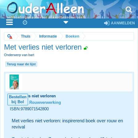
AANMELDEN
Thuis
Informatie
Boeken
Met verlies niet verloren
Onderwerp van bart
Terug naar de lijst
Met verlies niet verloren
Bestellen
bij Bol
Categorie:
Rouwverwerking
ISBN:9789071542800
Met verlies niet verloren: inspirerend boek over rouw en
revival