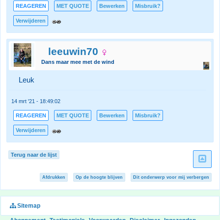
REAGEREN
MET QUOTE
Bewerken
Misbruik?
Verwijderen
leeuwin70
Dans maar mee met de wind
Leuk
14 mrt '21 - 18:49:02
REAGEREN
MET QUOTE
Bewerken
Misbruik?
Verwijderen
Terug naar de lijst
Afdrukken
Op de hoogte blijven
Dit onderwerp voor mij verbergen
Sitemap