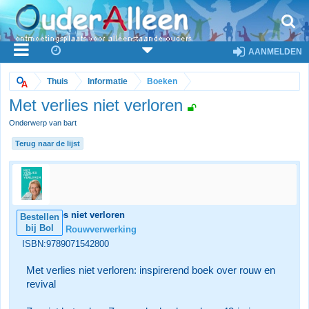
AANMELDEN
Thuis
Informatie
Boeken
Met verlies niet verloren
Onderwerp van bart
Terug naar de lijst
Met verlies niet verloren
Bestellen
bij Bol
Categorie:
Rouwverwerking
ISBN:9789071542800
Met verlies niet verloren: inspirerend boek over rouw en
revival