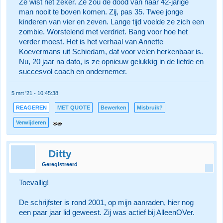
Ze wist het zeker. Ze zou de dood van haar 42-jarige
man nooit te boven komen. Zij, pas 35. Twee jonge
kinderen van vier en zeven. Lange tijd voelde ze zich een
zombie. Worstelend met verdriet. Bang voor hoe het
verder moest. Het is het verhaal van Annette
Koevermans uit Schiedam, dat voor velen herkenbaar is.
Nu, 20 jaar na dato, is ze opnieuw gelukkig in de liefde en
succesvol coach en ondernemer.
5 mrt '21 - 10:45:38
REAGEREN
MET QUOTE
Bewerken
Misbruik?
Verwijderen
Ditty
Geregistreerd
Toevallig!
De schrijfster is rond 2001, op mijn aanraden, hier nog
een paar jaar lid geweest. Zij was actief bij AlleenOVer.