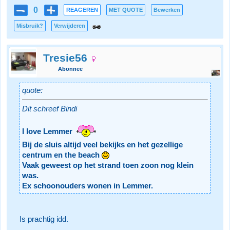
0
REAGEREN
MET QUOTE
Bewerken
Misbruik?
Verwijderen
Tresie56
Abonnee
quote:
Dit schreef Bindi
I love Lemmer
Bij de sluis altijd veel bekijks en het gezellige
centrum en the beach
Vaak geweest op het strand toen zoon nog klein
was.
Ex schoonouders wonen in Lemmer.
Is prachtig idd.