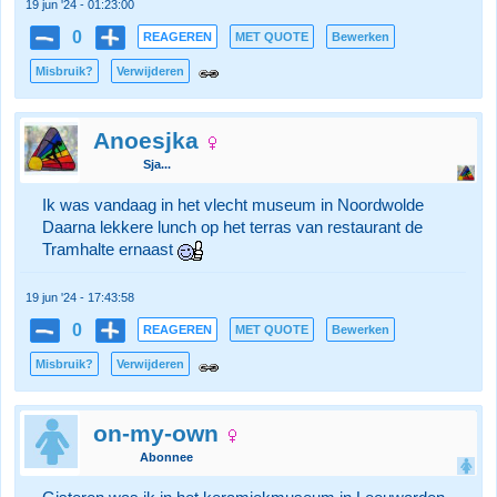
19 jun '24 - 01:23:00
0
REAGEREN
MET QUOTE
Bewerken
Misbruik?
Verwijderen
Anoesjka
Sja...
Ik was vandaag in het vlecht museum in Noordwolde
Daarna lekkere lunch op het terras van restaurant de
Tramhalte ernaast
19 jun '24 - 17:43:58
0
REAGEREN
MET QUOTE
Bewerken
Misbruik?
Verwijderen
on-my-own
Abonnee