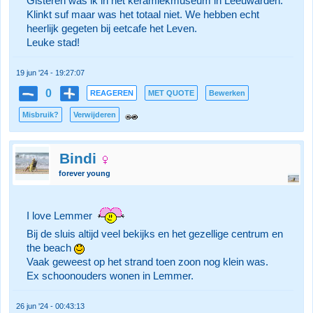
Gisteren was ik in het keramiekmuseum in Leeuwarden.
Klinkt suf maar was het totaal niet. We hebben echt
heerlijk gegeten bij eetcafe het Leven.
Leuke stad!
19 jun '24 - 19:27:07
0
REAGEREN
MET QUOTE
Bewerken
Misbruik?
Verwijderen
Bindi
forever young
I love Lemmer
Bij de sluis altijd veel bekijks en het gezellige centrum en
the beach
Vaak geweest op het strand toen zoon nog klein was.
Ex schoonouders wonen in Lemmer.
26 jun '24 - 00:43:13