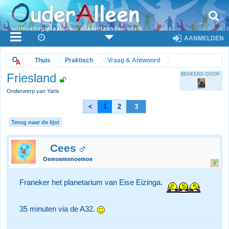
AANMELDEN
Thuis
Praktisch
Vraag & Antwoord
Friesland
BEHEERD DOOR:
Onderwerp van Yaris
<
1
2
3
Terug naar de lijst
Cees
Oemoemenoemoe
Franeker het planetarium van Eise Eizinga.
35 minuten via de A32.