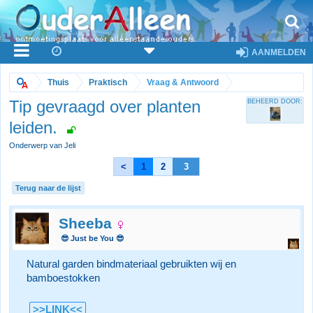
AANMELDEN
Thuis
Praktisch
Vraag & Antwoord
Tip gevraagd over planten
BEHEERD DOOR:
leiden.
Onderwerp van Jeli
<
1
2
3
Terug naar de lijst
Sheeba
😎 Just be You 😎
Natural garden bindmateriaal gebruikten wij en
bamboestokken
>>LINK<<