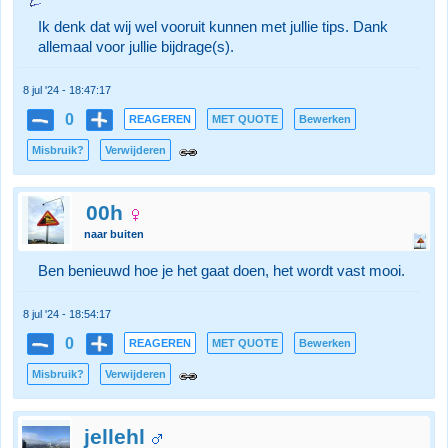
Ik denk dat wij wel vooruit kunnen met jullie tips. Dank
allemaal voor jullie bijdrage(s).
8 jul '24 - 18:47:17
0
REAGEREN
MET QUOTE
Bewerken
Misbruik?
Verwijderen
00h
naar buiten
Ben benieuwd hoe je het gaat doen, het wordt vast mooi.
8 jul '24 - 18:54:17
0
REAGEREN
MET QUOTE
Bewerken
Misbruik?
Verwijderen
jellehl