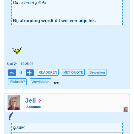
Dit schreef jellehl
Bij afronding wordt dit wel een uitje hè..
8 jul '24 - 19:28:04
0
REAGEREN
MET QUOTE
Bewerken
Misbruik?
Verwijderen
Jeli
Abonnee
quote: