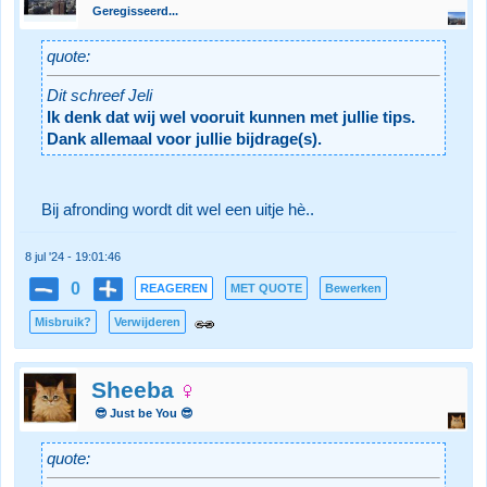
Geregisseerd...
quote:
Dit schreef Jeli
Ik denk dat wij wel vooruit kunnen met jullie tips.
Dank allemaal voor jullie bijdrage(s).
Bij afronding wordt dit wel een uitje hè..
8 jul '24 - 19:01:46
0
REAGEREN
MET QUOTE
Bewerken
Misbruik?
Verwijderen
Sheeba
😎 Just be You 😎
quote: