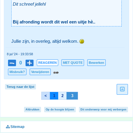
Dit schreef jellehl
Bij afronding wordt dit wel een uitje hè..
Jullie zijn, in overleg, altijd welkom.
8 jul '24 - 19:33:58
0
REAGEREN
MET QUOTE
Bewerken
Misbruik?
Verwijderen
Terug naar de lijst
<
1
2
3
Afdrukken
Op de hoogte blijven
Dit onderwerp voor mij verbergen
Sitemap