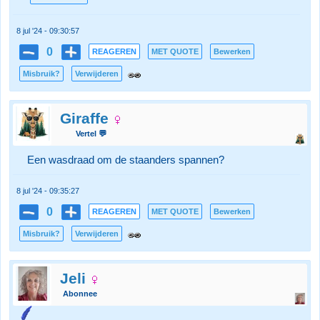
8 jul '24 - 09:30:57
0
REAGEREN
MET QUOTE
Bewerken
Misbruik?
Verwijderen
Giraffe
Vertel 💬
Een wasdraad om de staanders spannen?
8 jul '24 - 09:35:27
0
REAGEREN
MET QUOTE
Bewerken
Misbruik?
Verwijderen
Jeli
Abonnee