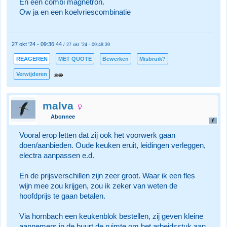
En een combi magnetron.
Ow ja en een koelvriescombinatie
27 okt '24 - 09:36:44
/ 27 okt '24 - 09:48:39
REAGEREN
MET QUOTE
Bewerken
Misbruik?
Verwijderen
malva
Abonnee
Vooral erop letten dat zij ook het voorwerk gaan
doen/aanbieden. Oude keuken eruit, leidingen verleggen,
electra aanpassen e.d.
En de prijsverschillen zijn zeer groot. Waar ik een fles
wijn mee zou krijgen, zou ik zeker van weten de
hoofdprijs te gaan betalen.
Via hornbach een keukenblok bestellen, zij geven kleine
aannemers in de buurt de ruimte om het arbeidsstuk aan