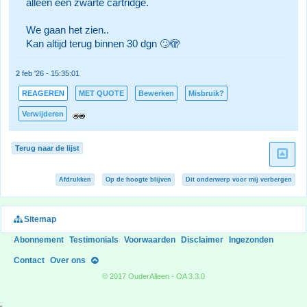
alleen een zwarte cartridge.
We gaan het zien..
Kan altijd terug binnen 30 dgn 🙄🫣
2 feb '26 - 15:35:01
REAGEREN
MET QUOTE
Bewerken
Misbruik?
Verwijderen
Terug naar de lijst
Afdrukken
Op de hoogte blijven
Dit onderwerp voor mij verbergen
Sitemap
Abonnement
Testimonials
Voorwaarden
Disclaimer
Ingezonden
Contact
Over ons
© 2017 OuderAlleen - OA 3.3.0