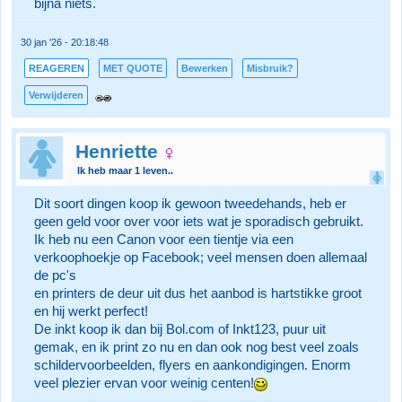
bijna niets.
30 jan '26 - 20:18:48
REAGEREN
MET QUOTE
Bewerken
Misbruik?
Verwijderen
Henriette
Ik heb maar 1 leven..
Dit soort dingen koop ik gewoon tweedehands, heb er
geen geld voor over voor iets wat je sporadisch gebruikt.
Ik heb nu een Canon voor een tientje via een
verkoophoekje op Facebook; veel mensen doen allemaal
de pc's
en printers de deur uit dus het aanbod is hartstikke groot
en hij werkt perfect!
De inkt koop ik dan bij Bol.com of Inkt123, puur uit
gemak, en ik print zo nu en dan ook nog best veel zoals
schildervoorbeelden, flyers en aankondigingen. Enorm
veel plezier ervan voor weinig centen!