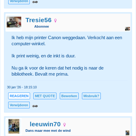
Verwijderen
Tresie56
Abonnee
Ik heb mijn printer Canon weggedaan. Verkocht aan een
computer-winkel.
Ik print weinig, en de inkt is duur.
Nu ga ik voor de keren dat het nodig is naar de
bibliotheek. Bevalt me prima.
30 jan '26 - 18:15:10
REAGEREN
MET QUOTE
Bewerken
Misbruik?
Verwijderen
leeuwin70
Dans maar mee met de wind