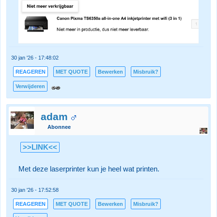
30 jan '26 - 17:48:02
REAGEREN
MET QUOTE
Bewerken
Misbruik?
Verwijderen
adam
Abonnee
>>LINK<<
Met deze laserprinter kun je heel wat printen.
30 jan '26 - 17:52:58
REAGEREN
MET QUOTE
Bewerken
Misbruik?