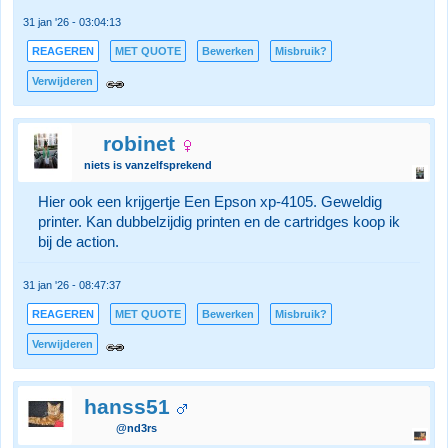
31 jan '26 - 03:04:13
REAGEREN
MET QUOTE
Bewerken
Misbruik?
Verwijderen
robinet
niets is vanzelfsprekend
Hier ook een krijgertje Een Epson xp-4105. Geweldig
printer. Kan dubbelzijdig printen en de cartridges koop ik
bij de action.
31 jan '26 - 08:47:37
REAGEREN
MET QUOTE
Bewerken
Misbruik?
Verwijderen
hanss51
@nd3rs