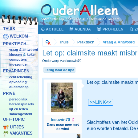
THUIS
ACTUEEL
AGENDA
PROFIELEN
Z
WELKOM
Thuis
Praktisch
Vraag & Antwoord
PRAKTISCH
vraag & antwoord
Let op: claimsite maakt misb
klussen
koken
&
computers
Onderwerp van leeuwin70
ingezonden
Terug naar de lijst
ERVARINGEN
echtscheiding
Let op: claimsite maakt 
opvoeding
ouderschap
PRIVÉ
persoonlijk
>>LINK<<
hersenspinsels
lijf en leden
samengesteld
OFF-TOPIC
leeuwin70
Slachtoffers van het Odi
Dans maar mee met
UITJES
euro worden betaald. De 
de wind
VAKANTIES