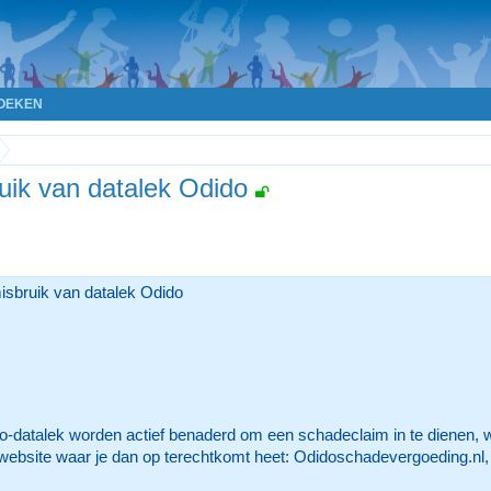
OEKEN
ruik van datalek Odido
misbruik van datalek Odido
do-datalek worden actief benaderd om een schadeclaim in te dienen
website waar je dan op terechtkomt heet: Odidoschadevergoeding.nl, 