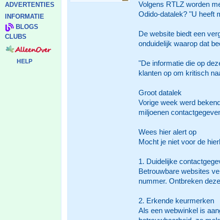
Volgens RTLZ worden mense
ADVERTENTIES
Odido-datalek? "U heeft m
INFORMATIE
BLOGS
De website biedt een ver
CLUBS
onduidelijk waarop dat be
HELP
"De informatie die op de
klanten op om kritisch naa
Groot datalek
Vorige week werd bekendg
miljoenen contactgegeven
Wees hier alert op
Mocht je niet voor de hi
1. Duidelijke contactgeg
Betrouwbare websites ve
nummer. Ontbreken deze g
2. Erkende keurmerken
Als een webwinkel is aan