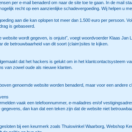
n per e-mail benaderd om naar de site toe te gaan. In de mail staat
ogelijk recht op een aanzienlijke schadevergoeding. Wij helpen u me
goeding aan die kan oplopen tot meer dan 1.500 euro per persoon. 
drag is gebaseerd.
ze website wordt gegeven, is onjuist", voegt woordvoerder Klaas Jan 
r de betrouwbaarheid van dit soort (claim)sites te kijken.
emaakt dat het hackers is gelukt om in het klantcontactsysteem van 
s van zowel oude als nieuwe klanten.
erboven genoemde website worden benaderd, maar voor een andere claim
evens
rmelden vaak een telefoonnummer, e-mailadres en/of vestigingsadre
egevens, dan kan dat een teken zijn dat de website niet betrouwbaa
gesloten bij een keurmerk zoals Thuiswinkel Waarborg, Webshop Keu