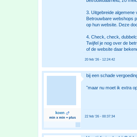
betrouwbaarheid, zo meldt 
3. Uitgebreide algemene
Betrouwbare webshops pla
op hun website. Deze doc
4. Check, check, dubbel
Twijfel je nog over de be
of de website daar bekend
20 feb '26 - 12:24:42
bij een schade vergoedin
"maar nu moet ik extra opl
koen
22 feb '26 - 00:37:34
min x min = plus