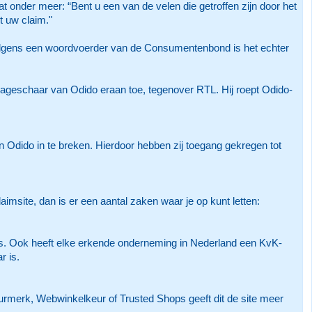
 onder meer: “Bent u een van de velen die getroffen zijn door het
t uw claim."
Volgens een woordvoerder van de Consumentenbond is het echter
Lageschaar van Odido eraan toe, tegenover RTL. Hij roept Odido-
Odido in te breken. Hierdoor hebben zij toegang gekregen tot
site, dan is er een aantal zaken waar je op kunt letten:
s. Ook heeft elke erkende onderneming in Nederland een KvK-
r is.
rmerk, Webwinkelkeur of Trusted Shops geeft dit de site meer