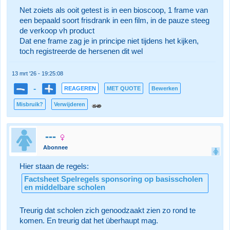
Net zoiets als ooit getest is in een bioscoop, 1 frame van
een bepaald soort frisdrank in een film, in de pauze steeg
de verkoop vh product
Dat ene frame zag je in principe niet tijdens het kijken,
toch registreerde de hersenen dit wel
13 mrt '26 - 19:25:08
-
REAGEREN
MET QUOTE
Bewerken
Misbruik?
Verwijderen
---
Abonnee
Hier staan de regels:
Factsheet Spelregels sponsoring op basisscholen
en middelbare scholen
Treurig dat scholen zich genoodzaakt zien zo rond te
komen. En treurig dat het überhaupt mag.