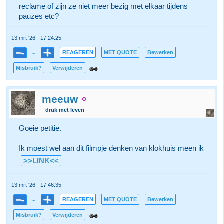
reclame of zijn ze niet meer bezig met elkaar tijdens
pauzes etc?
13 mrt '26 - 17:24:25
-
REAGEREN
MET QUOTE
Bewerken
Misbruik?
Verwijderen
meeuw
druk met leven
Goeie petitie.
Ik moest wel aan dit filmpje denken van klokhuis meen ik
>>LINK<<
13 mrt '26 - 17:46:35
-
REAGEREN
MET QUOTE
Bewerken
Misbruik?
Verwijderen