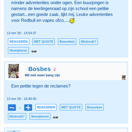
minder advertenties onder ogen. Een buurjongen is
namens de leerlingenraad op zijn school een petitie
gestart...een goede zaak, lijkt mij. Leuke advertenties
voor Redbull en vapes ofzo.....
13 mrt '26 - 14:54:37
REAGEREN
MET QUOTE
Bewerken
Misbruik?
Verwijderen
Bosbes
Wil niet meer bang zijn
Een petitie tegen de reclames?
13 mrt '26 - 15:40:30
-
REAGEREN
MET QUOTE
Bewerken
Misbruik?
Verwijderen