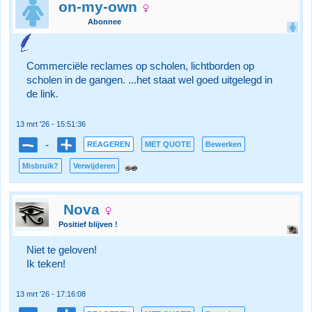
on-my-own
Abonnee
Commerciële reclames op scholen, lichtborden op
scholen in de gangen. ...het staat wel goed uitgelegd in
de link.
13 mrt '26 - 15:51:36
-
REAGEREN
MET QUOTE
Bewerken
Misbruik?
Verwijderen
Nova
Positief blijven !
Niet te geloven!
Ik teken!
13 mrt '26 - 17:16:08