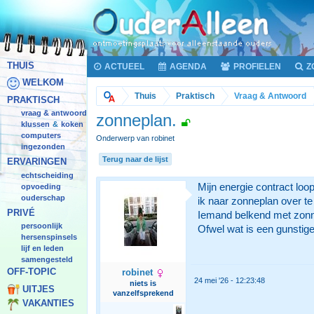
THUIS
ACTUEEL
AGENDA
PROFIELEN
Z
WELKOM
Thuis
Praktisch
Vraag & Antwoord
PRAKTISCH
vraag & antwoord
zonneplan.
klussen
koken
&
computers
Onderwerp van robinet
ingezonden
Terug naar de lijst
ERVARINGEN
echtscheiding
Mijn energie contract loop
opvoeding
ouderschap
ik naar zonneplan over te 
PRIVÉ
Iemand belkend met zon
persoonlijk
Ofwel wat is een gunstige
hersenspinsels
lijf en leden
samengesteld
OFF-TOPIC
robinet
24 mei '26 - 12:23:48
niets is
UITJES
vanzelfsprekend
VAKANTIES