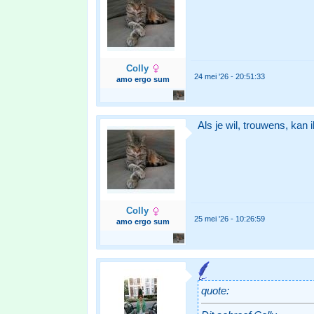
Colly
24 mei '26 - 20:51:33
amo ergo sum
Als je wil, trouwens, kan
Colly
25 mei '26 - 10:26:59
amo ergo sum
quote: