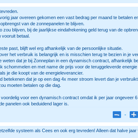
tevreden.
 vorig jaar overeen gekomen een vast bedrag per maand te betalen e
 opbrengst van de zonnepanelen te blijven.
t zo zou blijven, bij de jaarlijkse eindafrekening geld terug van de o
 vooruit betaal.
te past, blijft wel erg afhankelijk van de persoonlijke situatie.
er het verbruik is belangrijk en is misschien terug te bezien in je ve
 weten dat je bij Zonneplan in een dynamisch contract, afhankelijk be
nk schommelen en met name de prijs voor de teruggeleverde energie (d
ls je die koopt van de energieleverancier.
 betekenen dat je op een dag 4x meer stroom levert dan je verbruikt,
 zou moeten betalen op die dag.
lijk voordelig voor een dynamisch contract omdat ik per jaar ongeve
de panelen ook beduidend lager is.
-
etzelfde systeem als Cees en ook erg tevreden! Alleen dat halve jaar