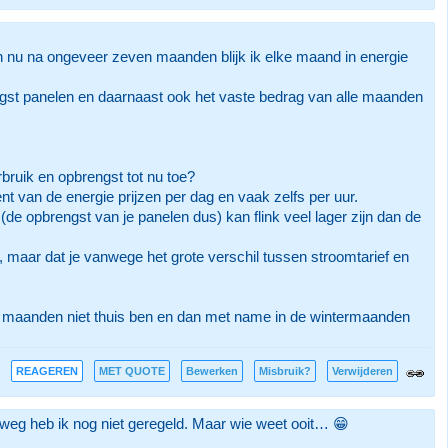
n nu na ongeveer zeven maanden blijk ik elke maand in energie
pbrengst panelen en daarnaast ook het vaste bedrag van alle maanden
rbruik en opbrengst tot nu toe?
nt van de energie prijzen per dag en vaak zelfs per uur.
e opbrengst van je panelen dus) kan flink veel lager zijn dan de
 maar dat je vanwege het grote verschil tussen stroomtarief en
er 6 maanden niet thuis ben en dan met name in de wintermaanden
REAGEREN
MET QUOTE
Bewerken
Misbruik?
Verwijderen
 weg heb ik nog niet geregeld. Maar wie weet ooit… 😁