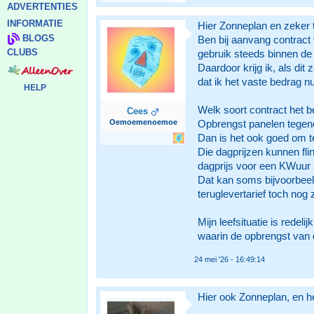
ADVERTENTIES
INFORMATIE
Hier Zonneplan en zeker 
BLOGS
Ben bij aanvang contract
CLUBS
gebruik steeds binnen de
Daardoor krijg ik, als di
dat ik het vaste bedrag nu
HELP
Welk soort contract het bes
Cees
Oemoemenoemoe
Opbrengst panelen tegenov
Dan is het ook goed om te
Die dagprijzen kunnen fli
dagprijs voor een KWuur a
Dat kan soms bijvoorbeeld
teruglevertarief toch nog
Mijn leefsituatie is rede
waarin de opbrengst van 
24 mei '26 - 16:49:14
Hier ook Zonneplan, en h