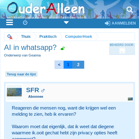
AANMELDEN
Thuis
Praktisch
ComputerHoek
AI in whatsapp?
BEHEERD DOOR:
Onderwerp van Geanna
<
1
2
Terug naar de lijst
SFR
Abonnee
Reageren die mensen nog, want die krijgen wel een
melding te zien, heb ik ervaren?
Waarom moet dat eigenlijk, dat ik weet dat diegene
waarmee ik.ooit gechat hebt zijn privacy opties heeft