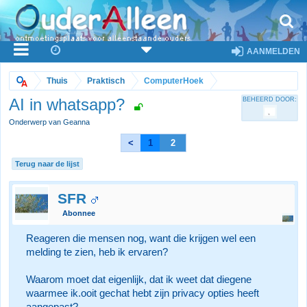
AANMELDEN
Thuis
Praktisch
ComputerHoek
AI in whatsapp?
BEHEERD DOOR:
Onderwerp van Geanna
<
1
2
Terug naar de lijst
SFR
Abonnee
Reageren die mensen nog, want die krijgen wel een
melding te zien, heb ik ervaren?
Waarom moet dat eigenlijk, dat ik weet dat diegene
waarmee ik.ooit gechat hebt zijn privacy opties heeft