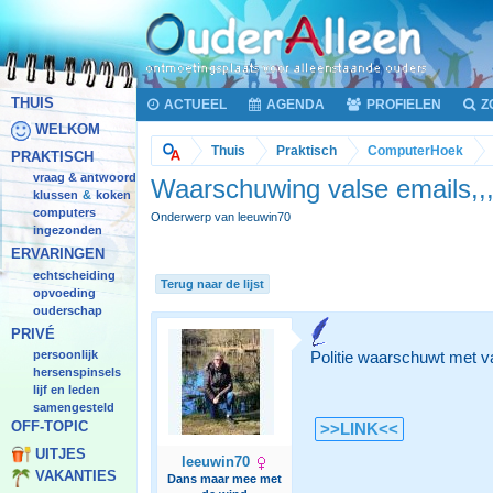
THUIS
ACTUEEL
AGENDA
PROFIELEN
Z
WELKOM
Thuis
Praktisch
ComputerHoek
PRAKTISCH
vraag & antwoord
Waarschuwing valse emails,,
klussen
koken
&
computers
Onderwerp van leeuwin70
ingezonden
ERVARINGEN
echtscheiding
Terug naar de lijst
opvoeding
ouderschap
PRIVÉ
persoonlijk
Politie waarschuwt met va
hersenspinsels
lijf en leden
samengesteld
OFF-TOPIC
>>LINK<<
UITJES
leeuwin70
VAKANTIES
Dans maar mee met