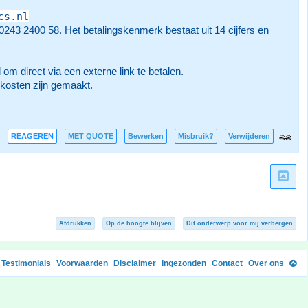
cs.nl
3 2400 58. Het betalingskenmerk bestaat uit 14 cijfers en
om direct via een externe link te betalen.
gkosten zijn gemaakt.
REAGEREN
MET QUOTE
Bewerken
Misbruik?
Verwijderen
Afdrukken
Op de hoogte blijven
Dit onderwerp voor mij verbergen
Testimonials
Voorwaarden
Disclaimer
Ingezonden
Contact
Over ons