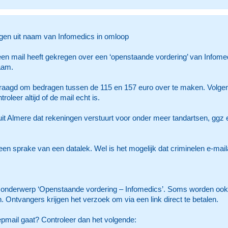
ngen uit naam van Infomedics in omloop
en mail heeft gekregen over een ‘openstaande vordering’ van Infomedi
aam.
raagd om bedragen tussen de 115 en 157 euro over te maken. Volgens I
oleer altijd of de mail echt is.
 uit Almere dat rekeningen verstuurt voor onder meer tandartsen, ggz
 geen sprake van een datalek. Wel is het mogelijk dat criminelen e-ma
ls onderwerp ‘Openstaande vordering – Infomedics’. Soms worden o
n. Ontvangers krijgen het verzoek om via een link direct te betalen.
nepmail gaat? Controleer dan het volgende: