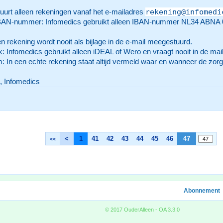
rekening@infomedi
uurt alleen rekeningen vanaf het e-mailadres
BAN-nummer: Infomedics gebruikt alleen IBAN-nummer NL34 ABNA 024
en rekening wordt nooit als bijlage in de e-mail meegestuurd.
: Infomedics gebruikt alleen iDEAL of Wero en vraagt nooit in de mail 
: In een echte rekening staat altijd vermeld waar en wanneer de zor
, Infomedics
<
1
41
42
43
44
45
46
47
<<
Abonnement
© 2017 OuderAlleen - OA 3.3.0