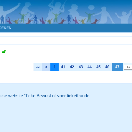
OEKEN
,
<
1
41
42
43
44
45
46
47
<<
lse website ‘TicketBewust.nl’ voor ticketfraude.