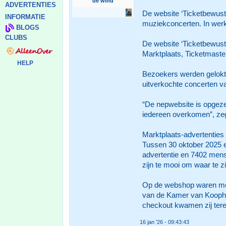
de wind
ADVERTENTIES
De website ‘Ticketbewust
INFORMATIE
muziekconcerten. In wer
BLOGS
CLUBS
De website ‘Ticketbewust
Marktplaats, Ticketmaster
HELP
Bezoekers werden gelokt 
uitverkochte concerten v
“De nepwebsite is opgeze
iedereen overkomen”, zegt
Marktplaats-advertenties
Tussen 30 oktober 2025 e
advertentie en 7402 mens
zijn te mooi om waar te zij
Op de webshop waren mee
van de Kamer van Koophan
checkout kwamen zij terec
16 jan '26 - 09:43:43