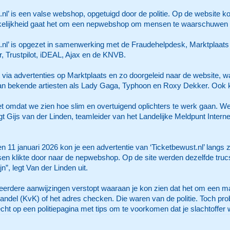
.nl’ is een valse webshop, opgetuigd door de politie. Op de website 
kelijkheid gaat het om een nepwebshop om mensen te waarschuwen v
.nl’ is opgezet in samenwerking met de Fraudehelpdesk, Marktplaats
, Trustpilot, iDEAL, Ajax en de KNVB.
via advertenties op Marktplaats en zo doorgeleid naar de website, 
an bekende artiesten als Lady Gaga, Typhoon en Roxy Dekker. Ook k
t omdat we zien hoe slim en overtuigend oplichters te werk gaan. W
 Gijs van der Linden, teamleider van het Landelijke Meldpunt Interne
n 11 januari 2026 kon je een advertentie van ‘Ticketbewust.nl’ lan
en klikte door naar de nepwebshop. Op de site werden dezelfde trucs
n”, legt Van der Linden uit.
rdere aanwijzingen verstopt waaraan je kon zien dat het om een m
del (KvK) of het adres checken. Die waren van de politie. Toch probe
ht op een politiepagina met tips om te voorkomen dat je slachtoffer w