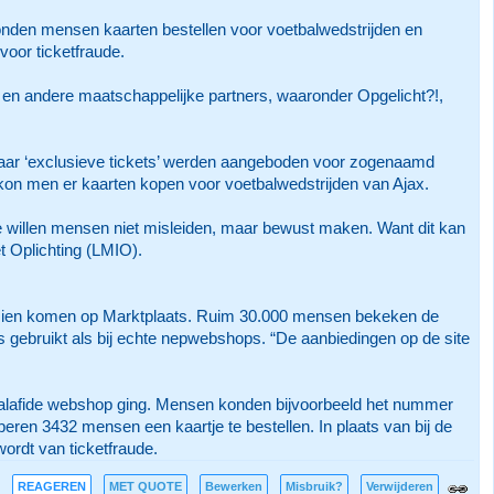
konden mensen kaarten bestellen voor voetbalwedstrijden en
oor ticketfraude.
 en andere maatschappelijke partners, waaronder Opgelicht?!,
waar ‘exclusieve tickets’ werden aangeboden voor zogenaamd
on men er kaarten kopen voor voetbalwedstrijden van Ajax.
e willen mensen niet misleiden, maar bewust maken. Want dit kan
t Oplichting (LMIO).
gs zien komen op Marktplaats. Ruim 30.000 mensen bekeken de
 gebruikt als bij echte nepwebshops. “De aanbiedingen op de site
alafide webshop ging. Mensen konden bijvoorbeeld het nummer
ren 3432 mensen een kaartje te bestellen. In plaats van bij de
ordt van ticketfraude.
REAGEREN
MET QUOTE
Bewerken
Misbruik?
Verwijderen