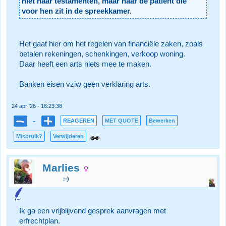
niet naar testamenten, maar naar de patiënt die
voor hen zit in de spreekkamer.
Het gaat hier om het regelen van financiële zaken, zoals
betalen rekeningen, schenkingen, verkoop woning.
Daar heeft een arts niets mee te maken.
Banken eisen vziw geen verklaring arts.
24 apr '26 - 16:23:38
-
REAGEREN
MET QUOTE
Bewerken
Misbruik?
Verwijderen
Marlies
:-)
Ik ga een vrijblijvend gesprek aanvragen met
erfrechtplan.