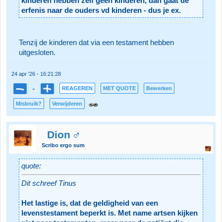
kinderen hebben zelf geen kinderen, dan gaat de
erfenis naar de ouders vd kinderen - dus je ex.
Tenzij de kinderen dat via een testament hebben
uitgesloten.
24 apr '26 - 16:21:28
-
REAGEREN
MET QUOTE
Bewerken
Misbruik?
Verwijderen
Dion
Scribo ergo sum
quote:
Dit schreef Tinus
Het lastige is, dat de geldigheid van een
levenstestament beperkt is. Met name artsen kijken