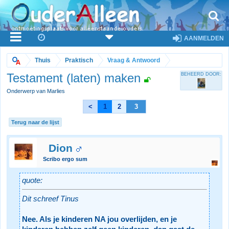
AANMELDEN
Thuis
Praktisch
Vraag & Antwoord
Testament (laten) maken
BEHEERD DOOR:
Onderwerp van Marlies
<
1
2
3
Terug naar de lijst
Dion
Scribo ergo sum
quote:
Dit schreef Tinus
Nee. Als je kinderen NA jou overlijden, en je