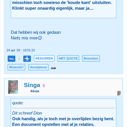
misschien toch sowieso de 'koude kant' uitsluiten.
Klinkt super onaardig eigenlijk, maar ja....
Dat hebben wij ook gedaan
Niets mis mee😉
24 apr '26 - 19:01:22
-
REAGEREN
MET QUOTE
Bewerken
Misbruik?
Verwijderen
Singa
Aboja
quote:
Dit schreef Dion
Ook handig, als je toch met je overlijden bezig bent.
Een document opstellen met al je relaties,