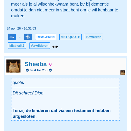
meer als je al wilsonbekwaam bent, bv bij dementie
omdat je dan niet meer in staat bent om je wil kenbaar te
maken.
24 apr '26 - 16:31:53
-
REAGEREN
MET QUOTE
Bewerken
Misbruik?
Verwijderen
Sheeba
😎 Just be You 😎
quote:
Dit schreef Dion
Tenzij de kinderen dat via een testament hebben
uitgesloten.