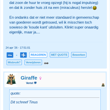
dat zoon de huur te vroeg opzegt (hij is nogal impulsieg)
en dat ik zonder huis zit na een (miraculeus) herstel
En ondanks dat er niet meer standaard in gemeenschap
van goederen wordt getrouwd, wil ik misschien toch
sowieso de 'koude kant' uitsluiten. Klinkt super onaardig
eigenlijk, maar ja....
24 apr '26 - 17:51:01
-
REAGEREN
MET QUOTE
Bewerken
Misbruik?
Verwijderen
Giraffe
Vertel 💬
quote:
Dit schreef Tinus