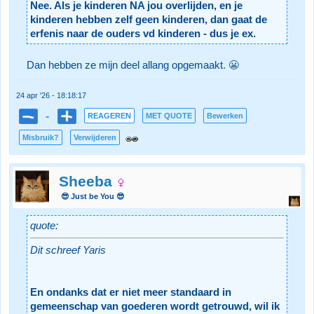
Nee. Als je kinderen NA jou overlijden, en je
kinderen hebben zelf geen kinderen, dan gaat de
erfenis naar de ouders vd kinderen - dus je ex.
Dan hebben ze mijn deel allang opgemaakt. 😬
24 apr '26 - 18:18:17
-
REAGEREN
MET QUOTE
Bewerken
Misbruik?
Verwijderen
Sheeba
😎 Just be You 😎
quote:
Dit schreef Yaris
En ondanks dat er niet meer standaard in
gemeenschap van goederen wordt getrouwd, wil ik