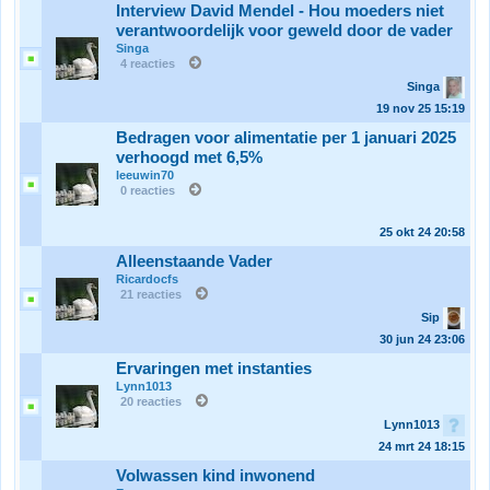
Interview David Mendel - Hou moeders niet
verantwoordelijk voor geweld door de vader
Singa
4 reacties
Singa
19 nov 25
15:19
Bedragen voor alimentatie per 1 januari 2025
verhoogd met 6,5%
leeuwin70
0 reacties
25 okt 24
20:58
Alleenstaande Vader
Ricardocfs
21 reacties
Sip
30 jun 24
23:06
Ervaringen met instanties
Lynn1013
20 reacties
Lynn1013
24 mrt 24
18:15
Volwassen kind inwonend