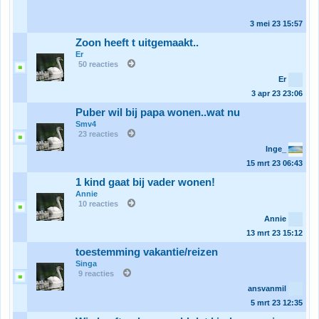
3 mei 23
15:57
Zoon heeft t uitgemaakt..
Er
50 reacties
Er
3 apr 23
23:06
Puber wil bij papa wonen..wat nu
Smv4
23 reacties
Inge_
15 mrt 23
06:43
1 kind gaat bij vader wonen!
Annie
10 reacties
Annie
13 mrt 23
15:12
toestemming vakantie/reizen
Singa
9 reacties
ansvanmil
5 mrt 23
12:35