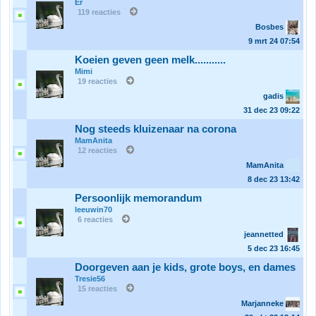
Er
119 reacties
Bosbes
9 mrt 24
07:54
Koeien geven geen melk...........
Mimi
19 reacties
gadis
31 dec 23
09:22
Nog steeds kluizenaar na corona
MamAnita
12 reacties
MamAnita
8 dec 23
13:42
Persoonlijk memorandum
leeuwin70
6 reacties
jeannetted
5 dec 23
16:45
Doorgeven aan je kids, grote boys, en dames
Tresie56
15 reacties
Marjanneke