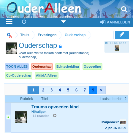
AANMELDEN
Thuis
Ervaringen
Ouderschap
Ouderschap
BEHEERD DOOR:
Over alles wat te maken heeft met (alleenstaand)
ouderschap,
TOON ALLES
Ouderschap
Echtscheiding
Opvoeding
Co-Ouderschap
AltijdAlAlleen
1
2
3
4
5
6
7
9
>
Rubriek
Titel
Laatste bericht ?
Trauma opvoeden kind
Hjhuijgen
14 reacties
Marjanneke
2 jan 26
00:09