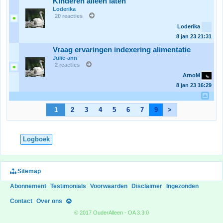
Kinderen alleen laten
Loderika
20 reacties
Loderika
8 jan 23
21:31
Vraag ervaringen indexering alimentatie
Julie-ann
2 reacties
ArnoM
8 jan 23
16:29
1
2
3
4
5
6
7
9
>
Logboek
Sitemap
Abonnement
Testimonials
Voorwaarden
Disclaimer
Ingezonden
Contact
Over ons
© 2017 OuderAlleen - OA 3.3.0