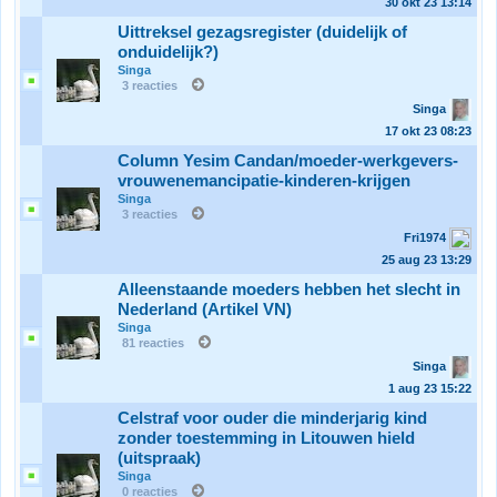
30 okt 23
13:14
Uittreksel gezagsregister (duidelijk of
onduidelijk?)
Singa
3 reacties
Singa
17 okt 23
08:23
Column Yesim Candan/moeder-werkgevers-
vrouwenemancipatie-kinderen-krijgen
Singa
3 reacties
Fri1974
25 aug 23
13:29
Alleenstaande moeders hebben het slecht in
Nederland (Artikel VN)
Singa
81 reacties
Singa
1 aug 23
15:22
Celstraf voor ouder die minderjarig kind
zonder toestemming in Litouwen hield
(uitspraak)
Singa
0 reacties