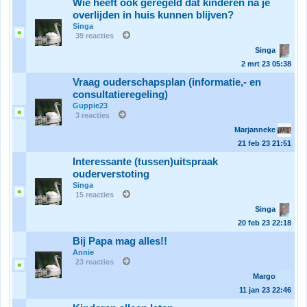
Wie heeft ook geregeld dat kinderen na je
overlijden in huis kunnen blijven?
Singa
39 reacties
Singa
2 mrt 23
05:38
Vraag ouderschapsplan (informatie,- en
consultatieregeling)
Guppie23
3 reacties
Marjanneke
21 feb 23
21:51
Interessante (tussen)uitspraak
ouderverstoting
Singa
15 reacties
Singa
20 feb 23
22:18
Bij Papa mag alles!!
Annie
23 reacties
Margo
11 jan 23
22:46