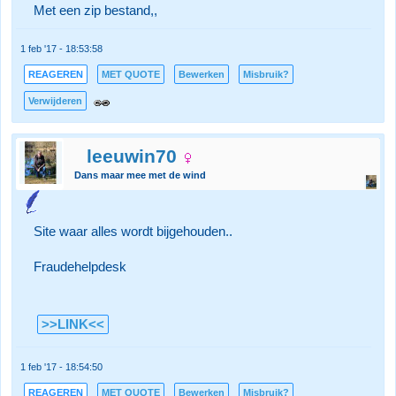
Met een zip bestand,,
1 feb '17 - 18:53:58
REAGEREN
MET QUOTE
Bewerken
Misbruik?
Verwijderen
leeuwin70
Dans maar mee met de wind
Site waar alles wordt bijgehouden..
Fraudehelpdesk
>>LINK<<
1 feb '17 - 18:54:50
REAGEREN
MET QUOTE
Bewerken
Misbruik?