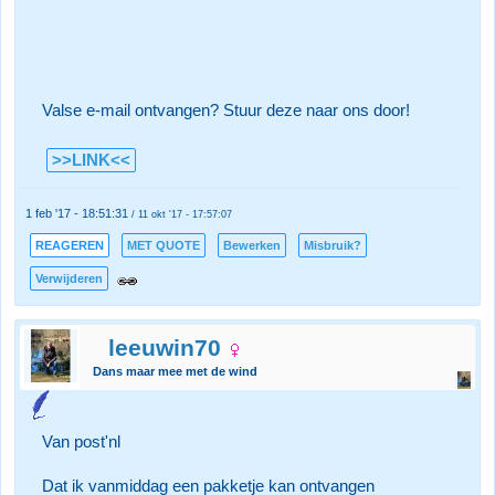
Valse e-mail ontvangen? Stuur deze naar ons door!
>>LINK<<
1 feb '17 - 18:51:31
/ 11 okt '17 - 17:57:07
REAGEREN
MET QUOTE
Bewerken
Misbruik?
Verwijderen
leeuwin70
Dans maar mee met de wind
Van post'nl
Dat ik vanmiddag een pakketje kan ontvangen