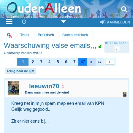
AANMELDEN
Thuis
Praktisch
ComputerHoek
Waarschuwing valse emails,,,
BEHEERD DOOR:
Onderwerp van leeuwin70
1
2
3
4
5
6
7
47
>
>>
Terug naar de lijst
leeuwin70
Dans maar mee met de wind
Kreeg net in mijn spam map een email van KPN
Gelijk weg gegooid..
Zit er niet eens bij,,,