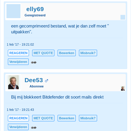
elly69
Geregistreerd
een gecomprimeerd bestand, wat je dan zelf moet "
uitpakken".
1 feb '17 - 19:21:02
REAGEREN
MET QUOTE
Bewerken
Misbruik?
Verwijderen
Dee53
Abonnee
Bij mij blokkeert Bitdefender dit soort mails direkt
1 feb '17 - 19:21:43
REAGEREN
MET QUOTE
Bewerken
Misbruik?
Verwijderen