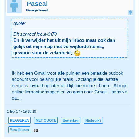
Pascal
Geregistreerd
quote:
Dit schreef leeuwin70
En ik verwijder het uit mijn inbox maar ook dan
gelijk uit mijn map met verwijderde items,,
gewoon voor de zekerheid,,,
Ik heb een Gmail voor alle puin en een betaalde outlook
account voor belangrijke mails... zolang je die laatste
nergens invoert op internet blijft die mooi schoon... Al mijn
online lidmaatschappen en zo gaan naar Gmail... behalve
oa....
1 feb '17 - 19:18:10
REAGEREN
MET QUOTE
Bewerken
Misbruik?
Verwijderen