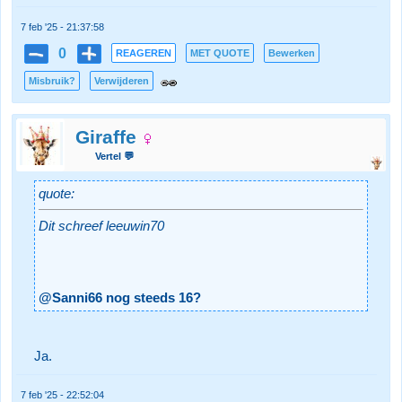
7 feb '25 - 21:37:58
0
REAGEREN
MET QUOTE
Bewerken
Misbruik?
Verwijderen
Giraffe
Vertel 💬
quote:
Dit schreef leeuwin70
@Sanni66 nog steeds 16?
Ja.
7 feb '25 - 22:52:04