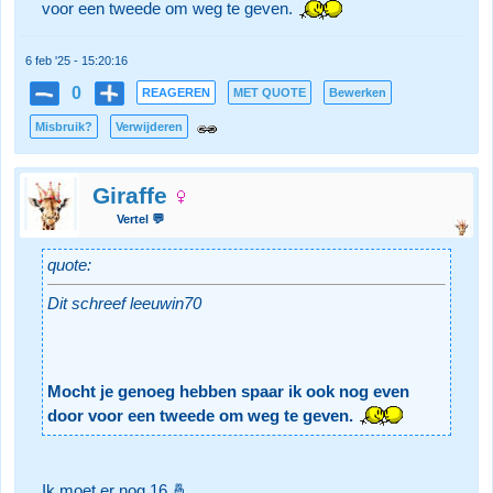
voor een tweede om weg te geven.
6 feb '25 - 15:20:16
0
REAGEREN
MET QUOTE
Bewerken
Misbruik?
Verwijderen
Giraffe
Vertel 💬
quote:
Dit schreef leeuwin70
Mocht je genoeg hebben spaar ik ook nog even
door voor een tweede om weg te geven.
Ik moet er nog 16 🤞