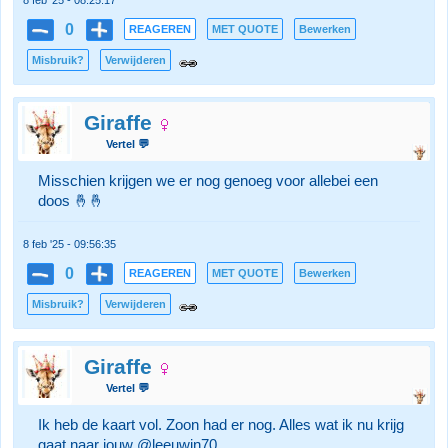
8 feb '25 - 08:25:17
0
REAGEREN
MET QUOTE
Bewerken
Misbruik?
Verwijderen
Giraffe
Vertel 💬
Misschien krijgen we er nog genoeg voor allebei een
doos 🤞🤞
8 feb '25 - 09:56:35
0
REAGEREN
MET QUOTE
Bewerken
Misbruik?
Verwijderen
Giraffe
Vertel 💬
Ik heb de kaart vol. Zoon had er nog. Alles wat ik nu krijg
gaat naar jouw @leeuwin70