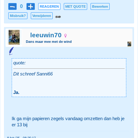
0
REAGEREN
MET QUOTE
Bewerken
Misbruik?
Verwijderen
leeuwin70
Dans maar mee met de wind
quote:
Dit schreef Sanni66
Ja.
Ik ga mijn papieren zegels vandaag omzetten dan heb je
er 13 bij