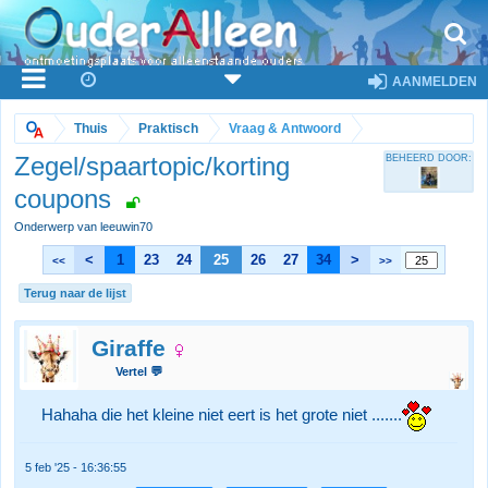
AANMELDEN
Thuis
Praktisch
Vraag & Antwoord
Zegel/spaartopic/korting
BEHEERD DOOR:
coupons
Onderwerp van leeuwin70
<
1
23
24
25
26
27
34
>
<<
>>
Terug naar de lijst
Giraffe
Vertel 💬
Hahaha die het kleine niet eert is het grote niet .......
5 feb '25 - 16:36:55