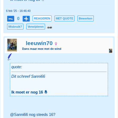
6 feb '25 - 16:46:40
0
REAGEREN
MET QUOTE
Bewerken
Misbruik?
Verwijderen
leeuwin70
Dans maar mee met de wind
quote:
Dit schreef Sanni66
Ik moet er nog 16 🤞
@Sanni66 nog steeds 16?