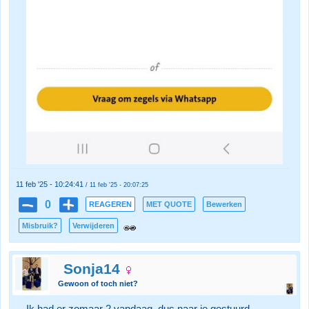
11 feb '25 - 10:24:41
/ 11 feb '25 - 20:07:25
0
REAGEREN
MET QUOTE
Bewerken
Misbruik?
Verwijderen
Sonja14
Gewoon of toch niet?