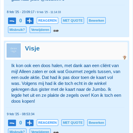
8 feb '25 - 23:09:17
/ 9 feb '25 - 11:14:33
0
REAGEREN
MET QUOTE
Bewerken
Misbruik?
Verwijderen
Visje
Ik kon ook een doos halen, met dank aan een cliënt van
mij! Alleen zaten er ook wat Gourmet zegels tussen, van
een oude aktie. Dat had ik pas door toen de kaart vol
was. Volgens mij had ik die toch echt in de winkel
gekregen dus gister met de kaart naar de Jumbo. Ik
legde het uit en ze plakte de zegels over! Kon ik toch een
doos kopen!
9 feb '25 - 08:53:34
0
REAGEREN
MET QUOTE
Bewerken
Misbruik?
Verwijderen