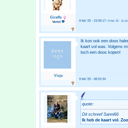
Giraffe
8 feb '25 - 23:09:17
/ 9 feb '25 - 11:14
Vertel 💬
Ik kon ook een doos halen
kaart vol was. Volgens mi
toch een doos kopen!
Visje
9 feb '25 - 08:53:34
quote:
Dit schreef Sanni66
Ik heb de kaart vol. Zo