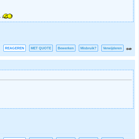
.
REAGEREN
MET QUOTE
Bewerken
Misbruik?
Verwijderen