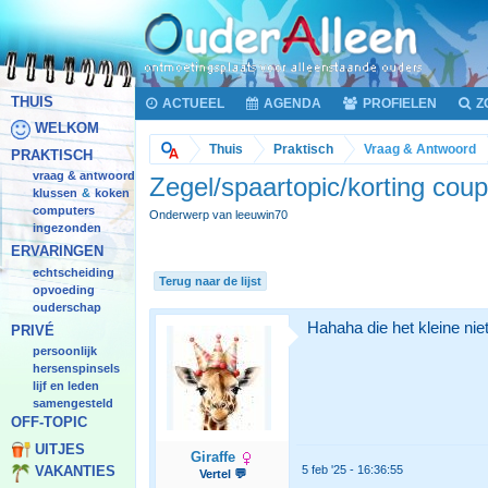
THUIS
ACTUEEL
AGENDA
PROFIELEN
Z
WELKOM
Thuis
Praktisch
Vraag & Antwoord
PRAKTISCH
vraag & antwoord
Zegel/spaartopic/korting co
klussen
koken
&
computers
Onderwerp van leeuwin70
ingezonden
ERVARINGEN
echtscheiding
Terug naar de lijst
opvoeding
ouderschap
Hahaha die het kleine niet e
PRIVÉ
persoonlijk
hersenspinsels
lijf en leden
samengesteld
OFF-TOPIC
UITJES
Giraffe
5 feb '25 - 16:36:55
VAKANTIES
Vertel 💬