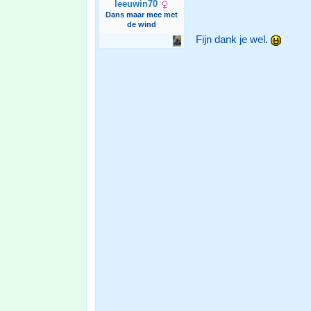
leeuwin70
Dans maar mee met
de wind
Fijn dank je wel.