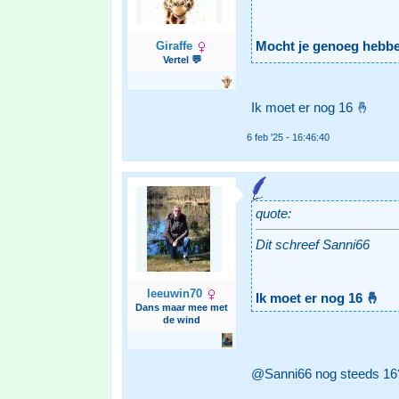
Giraffe
Mocht je genoeg hebbe
Vertel 💬
Ik moet er nog 16 🤞
6 feb '25 - 16:46:40
quote:
Dit schreef Sanni66
leeuwin70
Ik moet er nog 16 🤞
Dans maar mee met
de wind
@Sanni66 nog steeds 16