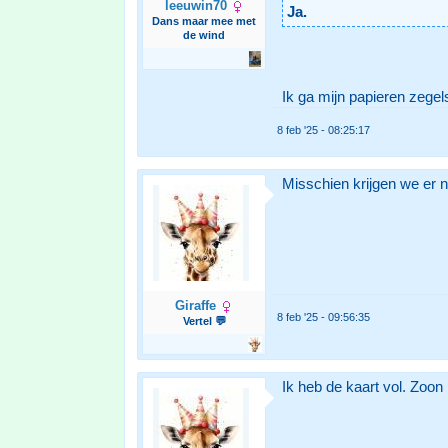
leeuwin70
Ja.
Dans maar mee met
de wind
Ik ga mijn papieren zegel
8 feb '25 - 08:25:17
Misschien krijgen we er 
Giraffe
8 feb '25 - 09:56:35
Vertel 💬
Ik heb de kaart vol. Zoon