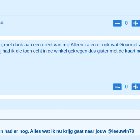
0
:33
, met dank aan een cliënt van mij! Alleen zaten er ook wat Gourmet 
j had ik die toch echt in de winkel gekregen dus gister met de kaart n
0
on had er nog. Alles wat ik nu krijg gaat naar jouw @leeuwin70