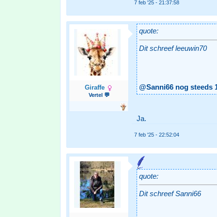
7 feb '25 - 21:37:58
quote:
Dit schreef leeuwin70
@Sanni66 nog steeds 
Giraffe
Vertel 💬
Ja.
7 feb '25 - 22:52:04
quote:
Dit schreef Sanni66