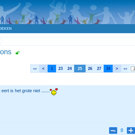
OEKEN
upons
<
1
23
24
25
26
27
34
>
<<
>>
ert is het grote niet .......
0