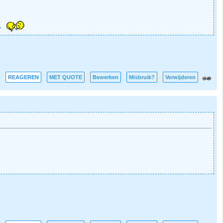
.
REAGEREN
MET QUOTE
Bewerken
Misbruik?
Verwijderen