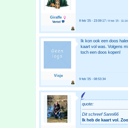
Giraffe
8 feb '25 - 23:09:17
/ 9 feb '25 - 11:14
Vertel 💬
Ik kon ook een doos halen
kaart vol was. Volgens mi
toch een doos kopen!
Visje
9 feb '25 - 08:53:34
quote:
Dit schreef Sanni66
Ik heb de kaart vol. Zo