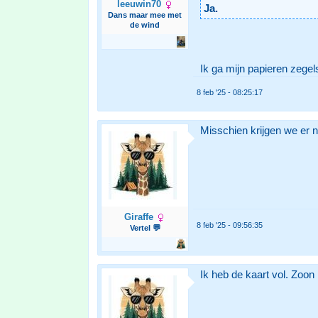
leeuwin70
Ja.
Dans maar mee met
de wind
Ik ga mijn papieren zegel
8 feb '25 - 08:25:17
Misschien krijgen we er 
Giraffe
8 feb '25 - 09:56:35
Vertel 💬
Ik heb de kaart vol. Zoon