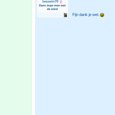
leeuwin70
Dans maar mee met
de wind
Fijn dank je wel.