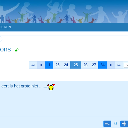
OEKEN
upons
<
1
23
24
25
26
27
34
>
<<
>>
ert is het grote niet .......
0