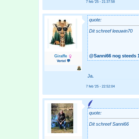
7 feb '25 - 21:37:58
quote:
Dit schreef leeuwin70
@Sanni66 nog steeds 
Giraffe
Vertel 💬
Ja.
7 feb '25 - 22:52:04
quote:
Dit schreef Sanni66