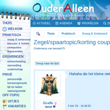
THUIS
ACTUEEL
AGENDA
PROFIELEN
Z
WELKOM
Thuis
Praktisch
Vraag & Antwoord
PRAKTISCH
vraag & antwoord
Zegel/spaartopic/korting co
klussen
koken
&
computers
Onderwerp van leeuwin70
ingezonden
ERVARINGEN
echtscheiding
Terug naar de lijst
opvoeding
ouderschap
Hahaha die het kleine niet e
PRIVÉ
persoonlijk
hersenspinsels
lijf en leden
samengesteld
OFF-TOPIC
UITJES
Giraffe
5 feb '25 - 16:36:55
VAKANTIES
Vertel 💬