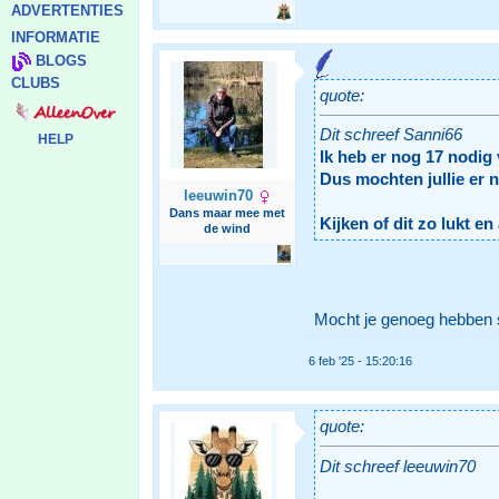
ADVERTENTIES
INFORMATIE
BLOGS
CLUBS
quote:
Dit schreef Sanni66
HELP
Ik heb er nog 17 nodig 
Dus mochten jullie er 
leeuwin70
Dans maar mee met
Kijken of dit zo lukt e
de wind
Mocht je genoeg hebben 
6 feb '25 - 15:20:16
quote:
Dit schreef leeuwin70