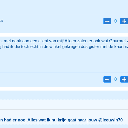
0
:33
, met dank aan een cliënt van mij! Alleen zaten er ook wat Gourmet 
j had ik die toch echt in de winkel gekregen dus gister met de kaart n
0
on had er nog. Alles wat ik nu krijg gaat naar jouw @leeuwin70