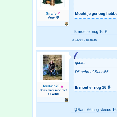
Giraffe
Mocht je genoeg hebbe
Vertel 💬
Ik moet er nog 16 🤞
6 feb '25 - 16:46:40
quote:
Dit schreef Sanni66
leeuwin70
Ik moet er nog 16 🤞
Dans maar mee met
de wind
@Sanni66 nog steeds 16