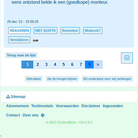
eens ontstond belde ik een (goedkope) monteur.
29 dec '21 - 15:56:25
REAGEREN
MET QUOTE
Bewerken
Misbruik?
Verwijderen
Terug naar de lijst
1
2
3
4
5
6
7
9
>
Afdrukken
Op de hoogte blijven
Dit onderwerp voor mij verbergen
Sitemap
Abonnement
Testimonials
Voorwaarden
Disclaimer
Ingezonden
Contact
Over ons
© 2017 OuderAlleen - OA 3.3.0