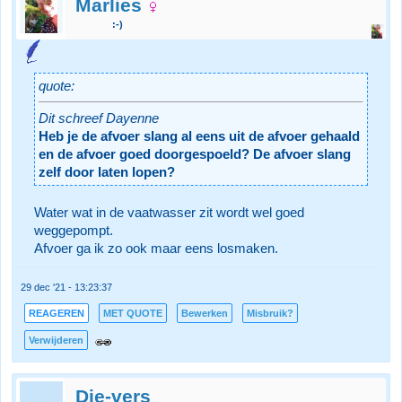
Marlies
:-)
quote:
Dit schreef Dayenne
Heb je de afvoer slang al eens uit de afvoer gehaald
en de afvoer goed doorgespoeld? De afvoer slang
zelf door laten lopen?
Water wat in de vaatwasser zit wordt wel goed
weggepompt.
Afvoer ga ik zo ook maar eens losmaken.
29 dec '21 - 13:23:37
REAGEREN
MET QUOTE
Bewerken
Misbruik?
Verwijderen
Die-vers