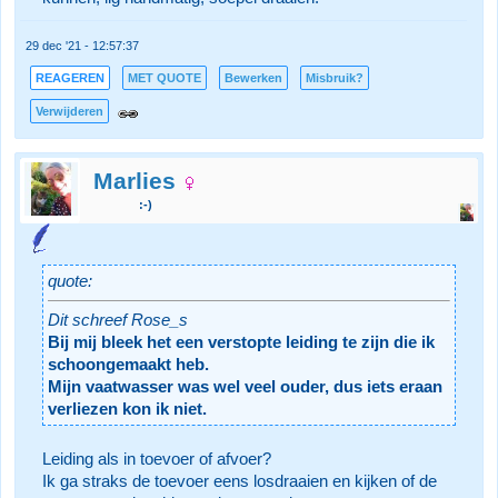
29 dec '21 - 12:57:37
REAGEREN
MET QUOTE
Bewerken
Misbruik?
Verwijderen
Marlies
:-)
quote:
Dit schreef Rose_s
Bij mij bleek het een verstopte leiding te zijn die ik
schoongemaakt heb.
Mijn vaatwasser was wel veel ouder, dus iets eraan
verliezen kon ik niet.
Leiding als in toevoer of afvoer?
Ik ga straks de toevoer eens losdraaien en kijken of de