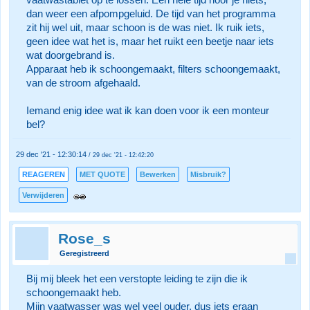
vaatwastablet op te lossen. Een hele tijd hoor je niets,
dan weer een afpompgeluid. De tijd van het programma
zit hij wel uit, maar schoon is de was niet. Ik ruik iets,
geen idee wat het is, maar het ruikt een beetje naar iets
wat doorgebrand is.
Apparaat heb ik schoongemaakt, filters schoongemaakt,
van de stroom afgehaald.
Iemand enig idee wat ik kan doen voor ik een monteur
bel?
29 dec '21 - 12:30:14
/ 29 dec '21 - 12:42:20
REAGEREN
MET QUOTE
Bewerken
Misbruik?
Verwijderen
Rose_s
Geregistreerd
Bij mij bleek het een verstopte leiding te zijn die ik
schoongemaakt heb.
Mijn vaatwasser was wel veel ouder, dus iets eraan