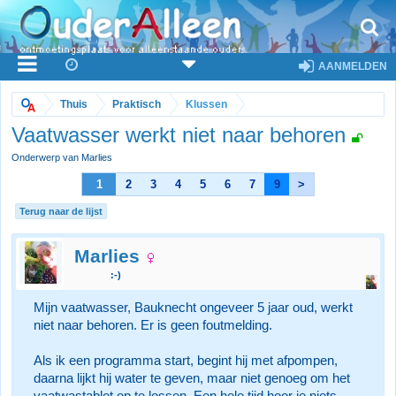
AANMELDEN
Thuis
Praktisch
Klussen
Vaatwasser werkt niet naar behoren
Onderwerp van Marlies
1
2
3
4
5
6
7
9
>
Terug naar de lijst
Marlies
:-)
Mijn vaatwasser, Bauknecht ongeveer 5 jaar oud, werkt
niet naar behoren. Er is geen foutmelding.
Als ik een programma start, begint hij met afpompen,
daarna lijkt hij water te geven, maar niet genoeg om het